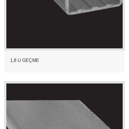
1,8 U GEÇME