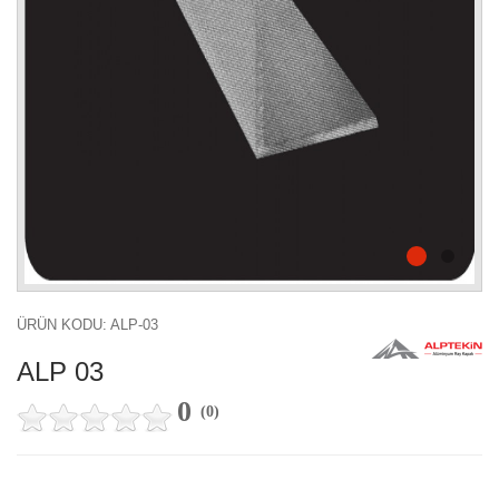
ÜRÜN KODU: ALP-03
ALP 03
0
(
0
)