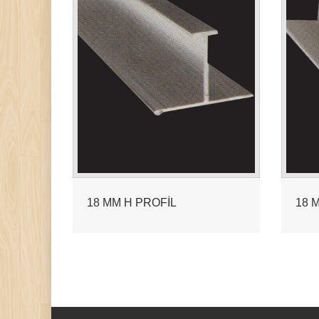
18 MM H PROFİL
18 