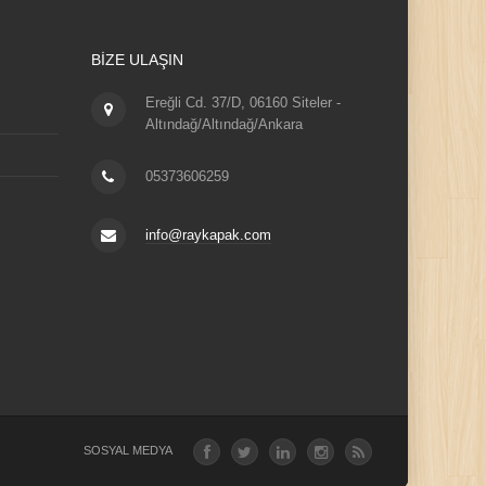
BIZE ULAŞIN
Ereğli Cd. 37/D, 06160 Siteler -
Altındağ/Altındağ/Ankara
05373606259
info@raykapak.com
SOSYAL MEDYA