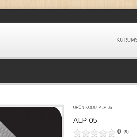
KURUM
ÜRÜN KODU: ALP-05
ALP 05
0
(
0
)