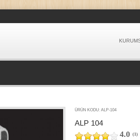
KURUM
ÜRÜN KODU: ALP-104
ALP 104
4.0
(
1
)