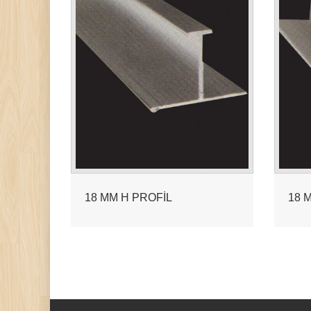
18 MM H PROFİL
18 