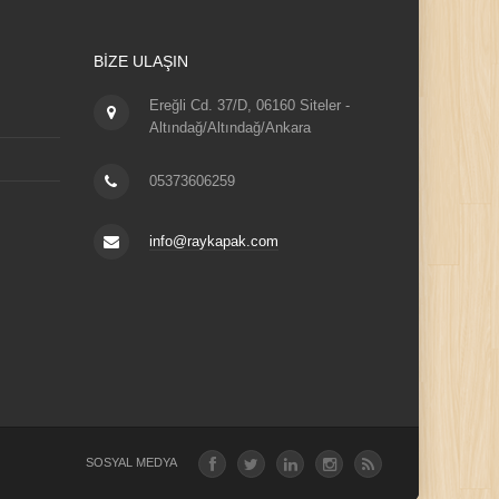
BIZE ULAŞIN
Ereğli Cd. 37/D, 06160 Siteler -
Altındağ/Altındağ/Ankara
05373606259
info@raykapak.com
SOSYAL MEDYA