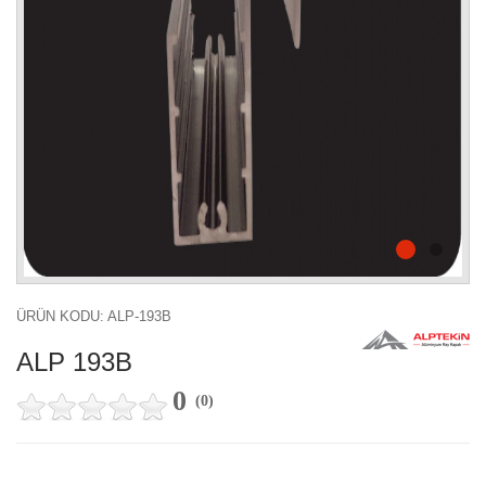
ÜRÜN KODU: ALP-193B
ALP 193B
0
(
0
)