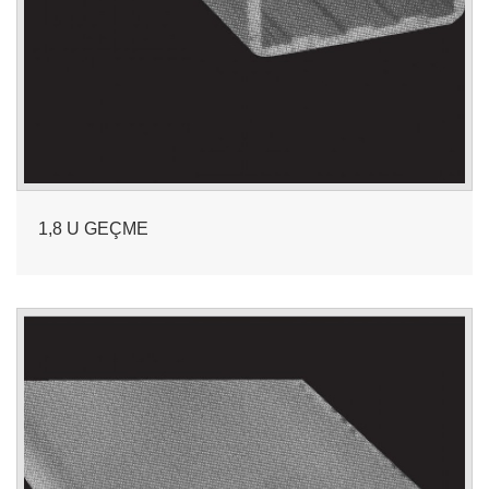
1,8 U GEÇME