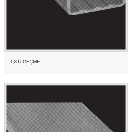
1,8 U GEÇME