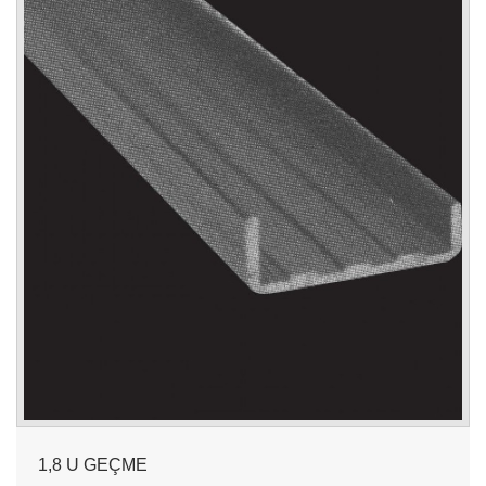
1,8 U GEÇME