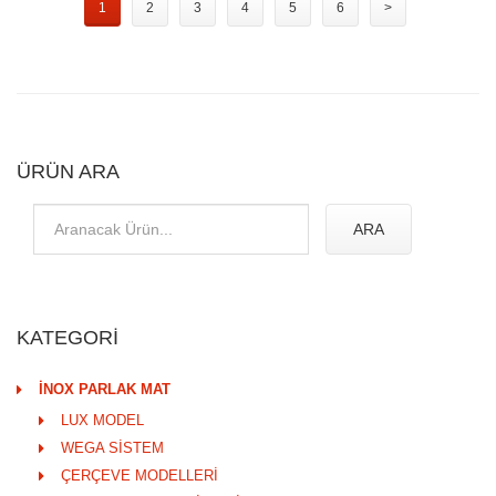
1
2
3
4
5
6
>
ÜRÜN ARA
ARA
KATEGORİ
İNOX PARLAK MAT
LUX MODEL
WEGA SİSTEM
ÇERÇEVE MODELLERİ